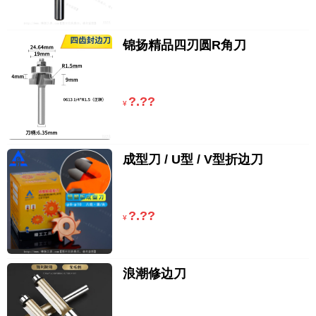
锦扬精品四刃圆R角刀
?.??
¥
成型刀 / U型 / V型折边刀
?.??
¥
浪潮修边刀