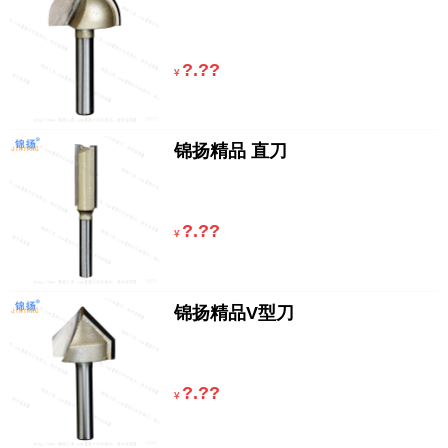
?.??
¥
锦扬精品 直刀
?.??
¥
锦扬精品V型刀
?.??
¥