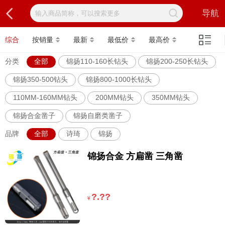
导航
综合
按销量
最新
最低价
最高价
分类
全部
锦扬110-160长钻头
锦扬200-250长钻头
锦扬350-500钻头
锦扬800-1000长钻头
110MM-160MM钻头
200MM钻头
350MM钻头
锦扬合金凿子
锦扬自磨类凿子
品牌
全部
诗琦
锦扬
锦扬合金 方扁凿 三角凿
?.??
¥