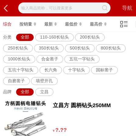
导航
综合
按销量
最新
最低价
最高价
分类
全部
110-160长钻头
200长钻头
250长钻头
350长钻头
500长钻头
800长钻头
1000长钻头
合金凿子
五坑一字钻头
五坑十字钻头
长六角
十字钻头
国标凿子
自磨凿子
墙壁开孔
品牌
全部
立昌
立昌方 圆柄钻头250MM
?.??
¥