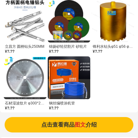
立昌方 圆柄钻头250MM
锦扬砂轮切割片 砂轮片
锋利水钻头φ51 φ56 φ63 φ66 φ71 /每件20支
¥?.??
¥?.??
¥?.??
石材湿波纹片 φ300*25.4孔 原底漆
钢丝编喷涂机管
¥?.??
¥?.??
点击查看商品
图文
介绍