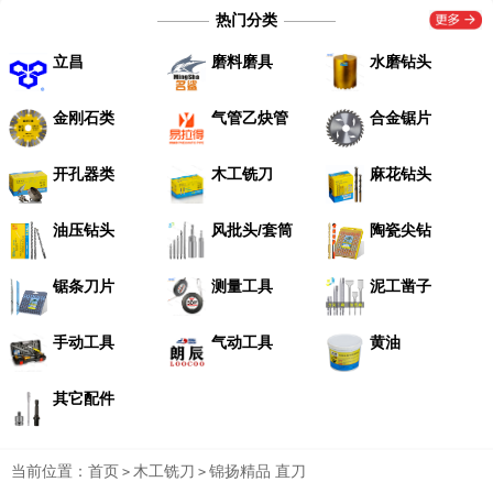
热门分类
立昌
磨料磨具
水磨钻头
金刚石类
气管乙炔管
合金锯片
开孔器类
木工铣刀
麻花钻头
油压钻头
风批头/套筒
陶瓷尖钻
锯条刀片
测量工具
泥工凿子
手动工具
气动工具
黄油
其它配件
当前位置：
首页
木工铣刀
锦扬精品 直刀
>
>