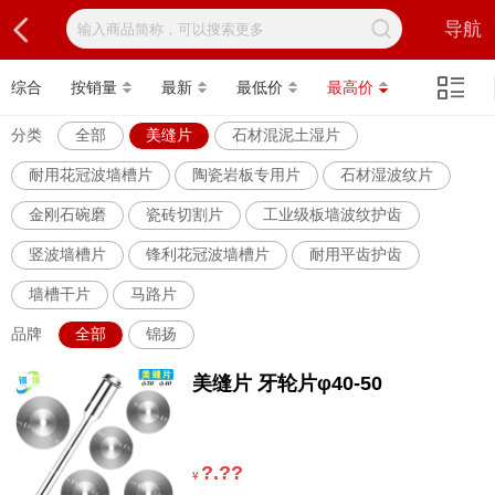
导航
综合
按销量
最新
最低价
最高价
分类
全部
美缝片
石材混泥土湿片
耐用花冠波墙槽片
陶瓷岩板专用片
石材湿波纹片
金刚石碗磨
瓷砖切割片
工业级板墙波纹护齿
竖波墙槽片
锋利花冠波墙槽片
耐用平齿护齿
墙槽干片
马路片
品牌
全部
锦扬
美缝片 牙轮片φ40-50
?.??
¥