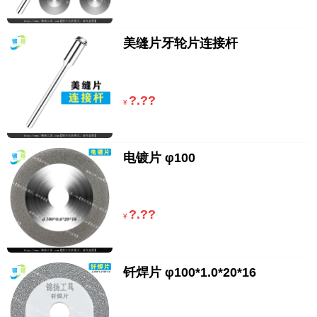
美缝片牙轮片连接杆
?.??
¥
电镀片 φ100
?.??
¥
钎焊片 φ100*1.0*20*16