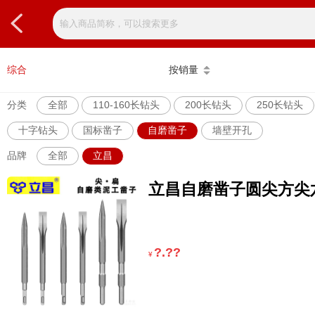
综合
按销量
分类
全部
110-160长钻头
200长钻头
250长钻头
十字钻头
国标凿子
自磨凿子
墙壁开孔
品牌
全部
立昌
立昌自磨凿子圆尖方尖
?.??
¥