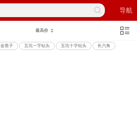
导航
最高价
合金凿子
五坑一字钻头
五坑十字钻头
长六角