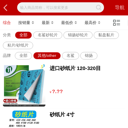
导航
综合
按销量
最新
最低价
最高价
分类
全部
名鲨砂轮片
锦扬砂轮片
黏盘黏片
粘片/砂纸片
品牌
全部
其他/other
名鲨
锦扬
进口砂纸片 120-320目
?.??
¥
砂纸片 4寸