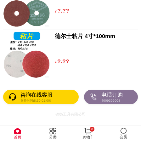
?.??
¥
德尔士粘片 4寸*100mm
?.??
¥
咨询在线客服
电话订购
服务时间(8:30-01:00)
4009305008
锦扬工具有限公司
0
首页
分类
购物车
会员