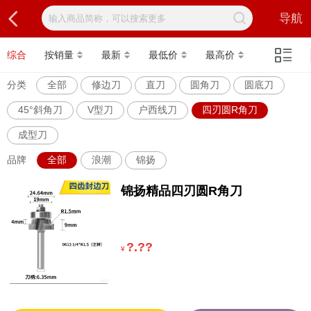
导航
综合
按销量
最新
最低价
最高价
分类
全部
修边刀
直刀
圆角刀
圆底刀
45°斜角刀
V型刀
户西线刀
四刃圆R角刀
成型刀
品牌
全部
浪潮
锦扬
锦扬精品四刃圆R角刀
?.??
¥