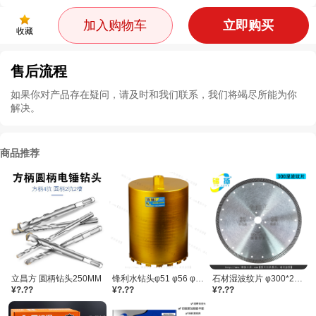
加入购物车
立即购买
收藏
售后流程
如果你对产品存在疑问，请及时和我们联系，我们将竭尽所能为你
解决。
商品推荐
立昌方 圆柄钻头250MM
锋利水钻头φ51 φ56 φ63 φ66 φ71 /每件20支
石材湿波纹片 φ300*25.4孔 原底漆
¥?.??
¥?.??
¥?.??