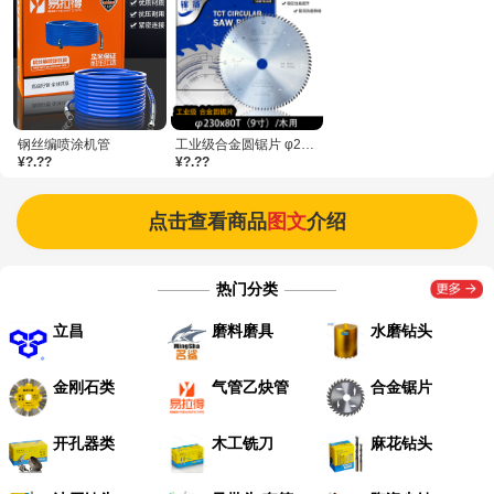
钢丝编喷涂机管
工业级合金圆锯片 φ230（9寸）9x80T/木用/25片/件
¥?.??
¥?.??
点击查看商品
图文
介绍
热门分类
立昌
磨料磨具
水磨钻头
金刚石类
气管乙炔管
合金锯片
开孔器类
木工铣刀
麻花钻头