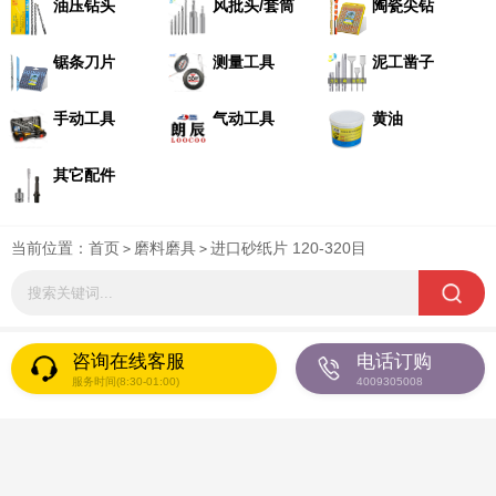
油压钻头
风批头/套筒
陶瓷尖钻
锯条刀片
测量工具
泥工凿子
手动工具
气动工具
黄油
其它配件
当前位置：
首页
磨料磨具
进口砂纸片 120-320目
>
>
咨询在线客服
电话订购
服务时间(8:30-01:00)
4009305008