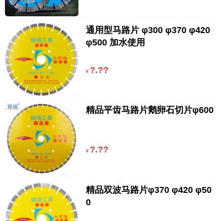
通用型马路片 φ300 φ370 φ420
φ500 加水使用
?.??
¥
精品平齿马路片鹅卵石切片φ600
?.??
¥
精品双波马路片φ370 φ420 φ50
0