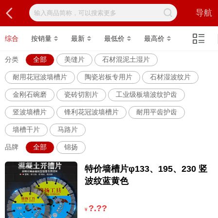
导航
综合
按销量
最新
最低价
最高价
分类
全部
美缝片
石材混泥土湿片
耐用花冠波墙槽片
陶瓷岩板专用片
石材湿波纹片
金刚石碗磨
瓷砖切割片
工业级板墙波纹护齿
竖波墙槽片
锋利花冠波墙槽片
耐用平齿护齿
墙槽干片
马路片
品牌
全部
锦扬
特价墙槽片φ133、195、230 竖
波纹蓝黄色
?.??
¥