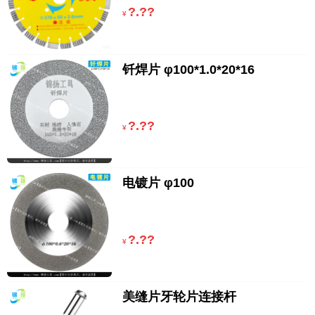
?.??
¥
钎焊片 φ100*1.0*20*16
?.??
¥
电镀片 φ100
?.??
¥
美缝片牙轮片连接杆