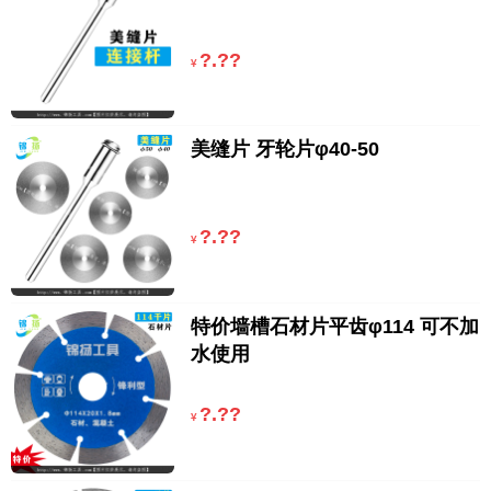
?.??
¥
美缝片 牙轮片φ40-50
?.??
¥
特价墙槽石材片平齿φ114 可不加
水使用
?.??
¥