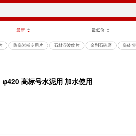
最新
最低价
片
陶瓷岩板专用片
石材湿波纹片
金刚石碗磨
瓷砖切
 φ420 高标号水泥用 加水使用