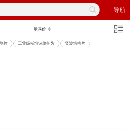
导航
最高价
割片
工业级板墙波纹护齿
竖波墙槽片