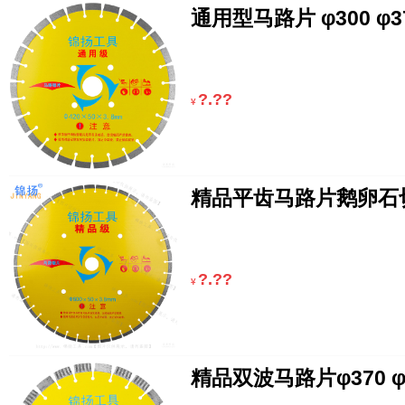
通用型马路片 φ300 φ37
?.??
¥
精品平齿马路片鹅卵石切
?.??
¥
精品双波马路片φ370 φ4