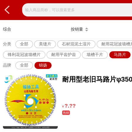
综合
按销量
分类
全部
美缝片
石材混泥土湿片
耐用花冠波墙槽
锋利花冠波墙槽片
耐用平齿护齿
墙槽干片
马路片
品牌
全部
锦扬
耐用型老旧马路片φ350
?.??
¥
热销