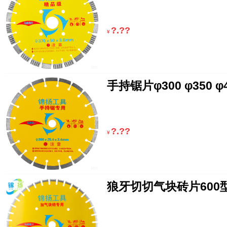
?.??
¥
手持锯片φ300 φ350 φ4
?.??
¥
狼牙切切气块砖片600