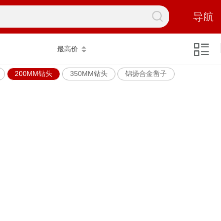
导航
最高价
200MM钻头
350MM钻头
锦扬合金凿子