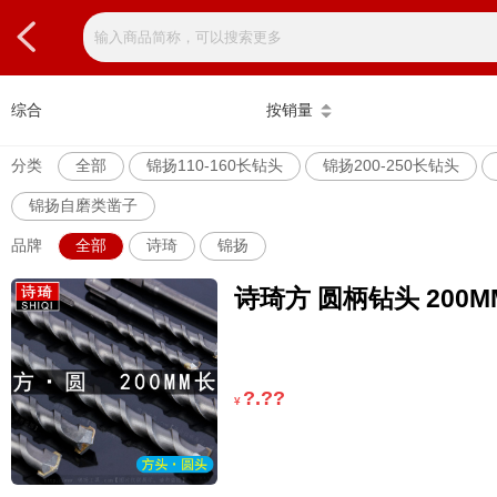
综合
按销量
分类
全部
锦扬110-160长钻头
锦扬200-250长钻头
锦扬自磨类凿子
品牌
全部
诗琦
锦扬
诗琦方 圆柄钻头 200M
?.??
¥