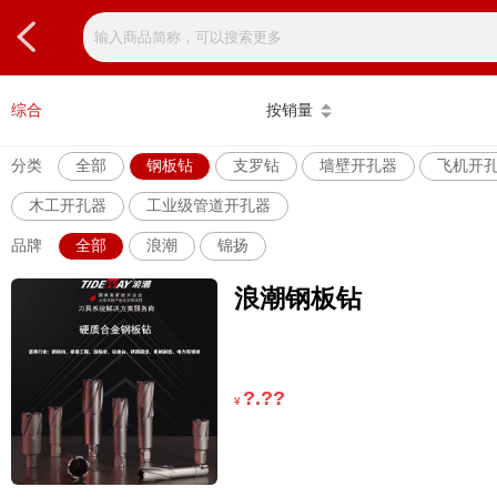
综合
按销量
分类
全部
钢板钻
支罗钻
墙壁开孔器
飞机开
木工开孔器
工业级管道开孔器
品牌
全部
浪潮
锦扬
浪潮钢板钻
?.??
¥