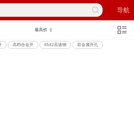
导航
最高价
开
高档合金开
6542高速钢
双金属开孔